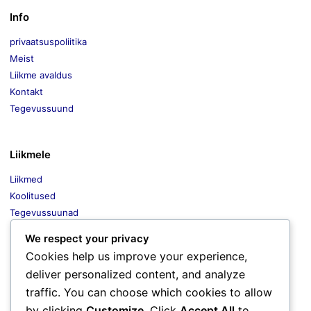
Info
privaatsuspoliitika
Meist
Liikme avaldus
Kontakt
Tegevussuund
Liikmele
Liikmed
Koolitused
Tegevussuunad
Liikmete soodustused
We respect your privacy
Uudised
Cookies help us improve your experience,
deliver personalized content, and analyze
traffic. You can choose which cookies to allow
Dokumendid
by clicking
Customize
. Click
Accept All
to