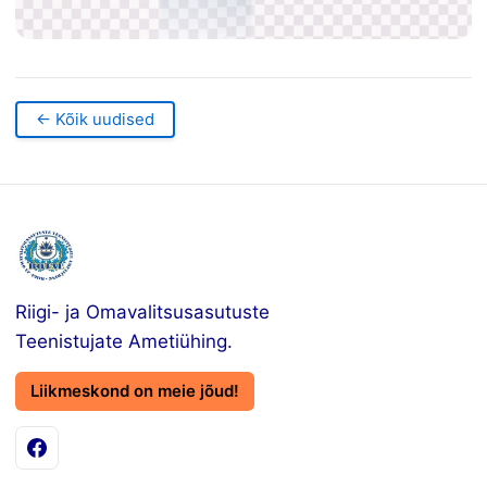
← Kõik uudised
Riigi- ja Omavalitsusasutuste
Teenistujate Ametiühing.
Liikmeskond on meie jõud!