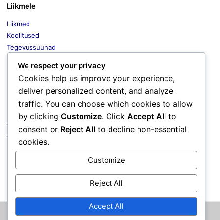
Liikmele
Liikmed
Koolitused
Tegevussuunad
Liikmete soodustused
We respect your privacy
Uudised
Cookies help us improve your experience,
deliver personalized content, and analyze
traffic. You can choose which cookies to allow
Dokumendid
by clicking
Customize
. Click
Accept All
to
Arengukava
consent or
Reject All
to decline non-essential
Arhiiv
cookies.
Kollektiivlepingud
Põhikiri
Customize
Failid
Reject All
Accept All
© 2026 ROTAL. Kõik õigused kaitstud. Reg.nr. 80071818