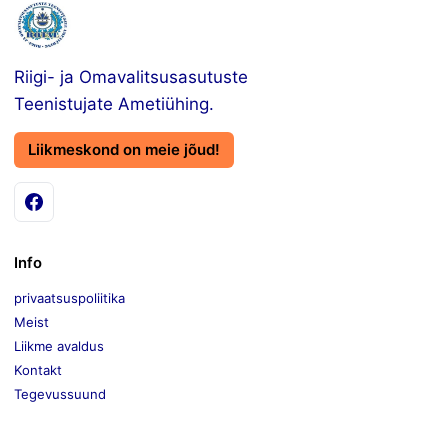
Riigi- ja Omavalitsusasutuste
Teenistujate Ametiühing.
Liikmeskond on meie jõud!
Info
privaatsuspoliitika
Meist
Liikme avaldus
Kontakt
Tegevussuund