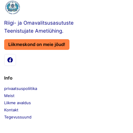
Riigi- ja Omavalitsusasutuste
Teenistujate Ametiühing.
Liikmeskond on meie jõud!
Info
privaatsuspoliitika
Meist
Liikme avaldus
Kontakt
Tegevussuund