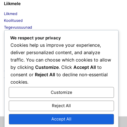
Liikmele
Liikmed
Koolitused
Tegevussuunad
Liikmete soodustused
We respect your privacy
Uudised
Cookies help us improve your experience,
deliver personalized content, and analyze
traffic. You can choose which cookies to allow
Dokumendid
by clicking
Customize
. Click
Accept All
to
Arengukava
consent or
Reject All
to decline non-essential
Arhiiv
cookies.
Kollektiivlepingud
Põhikiri
Customize
Failid
Reject All
Accept All
© 2026 ROTAL. Kõik õigused kaitstud. Reg.nr. 80071818